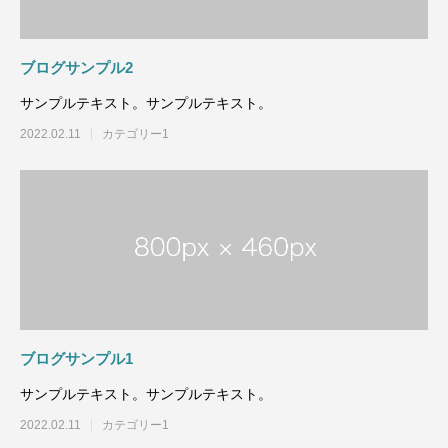
ブログサンプル2
サンプルテキスト。サンプルテキスト。
2022.02.11
カテゴリー1
ブログサンプル1
サンプルテキスト。サンプルテキスト。
2022.02.11
カテゴリー1