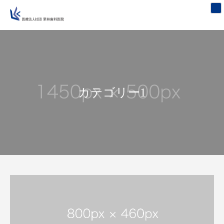
カテゴリー1