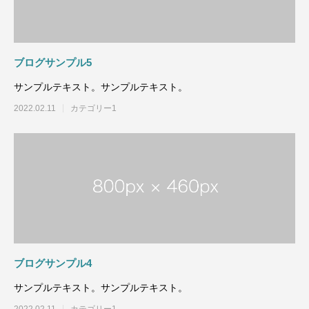
ブログサンプル5
サンプルテキスト。サンプルテキスト。
2022.02.11
カテゴリー1
ブログサンプル4
サンプルテキスト。サンプルテキスト。